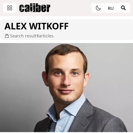
RU
ALEX WITKOFF
Search result
1
articles.