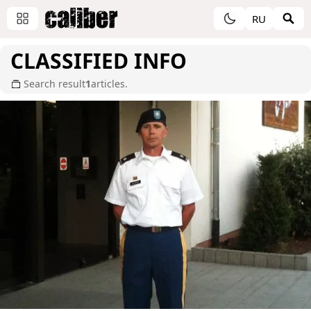
RU
CLASSIFIED INFO
Search result
1
articles.