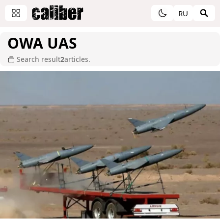
RU
OWA UAS
Search result
2
articles.