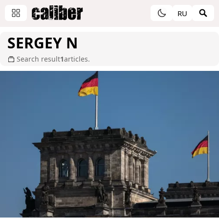
RU
SERGEY N
Search result
1
articles.