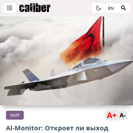
EN
A+
A-
МИР
Al-Monitor: Откроет ли выход