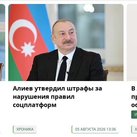
Алиев утвердил штрафы за
В
нарушения правил
п
соцплатформ
о
У
ХРОНИКА
05 АВГУСТА 2026 13:36