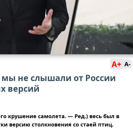
A+
A-
 мы не слышали от России
ых версий
его крушение самолета.
—
Ред.) весь был в
тки версию столкновения со стаей птиц.