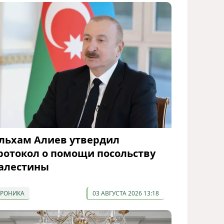
льхам Алиев утвердил
ротокол о помощи посольству
алестины
ХРОНИКА
03 АВГУСТА 2026 13:18