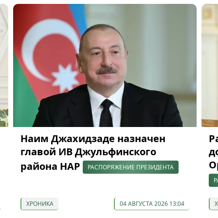
Наим Джахидзаде назначен
Р
главой ИВ Джульфинского
д
О
района НАР
РАСПОРЯЖЕНИЕ ПРЕЗИДЕНТА
Р
ХРОНИКА
04 АВГУСТА 2026 13:04