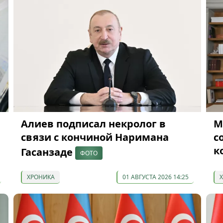
Алиев подписал некролог в
М
связи с кончиной Наримана
с
к
Гасанзаде
ФОТО
ХРОНИКА
01 АВГУСТА 2026 14:25