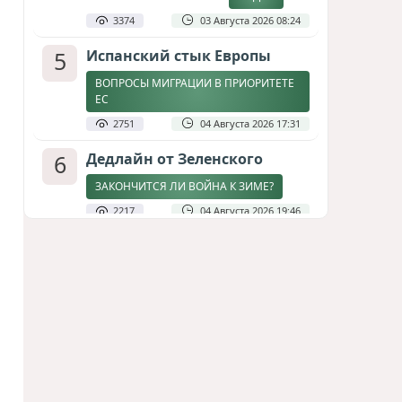
3374
03 Августа 2026 08:24
5
Испанский стык Европы
ВОПРОСЫ МИГРАЦИИ В ПРИОРИТЕТЕ
ЕС
2751
04 Августа 2026 17:31
6
Дедлайн от Зеленского
ЗАКОНЧИТСЯ ЛИ ВОЙНА К ЗИМЕ?
2217
04 Августа 2026 19:46
7
Стена в океане
КИТАЙ ПРОВЕЛ УЧЕНИЯ В ЮЖНО-
КИТАЙСКОМ МОРЕ
1821
03 Августа 2026 20:23
8
Асимметрия совести: когда
философия не выдерживает
проверки