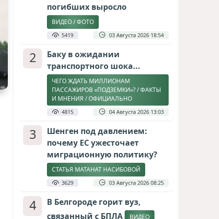
погибших выросло
ВИДЕО / ФОТО
5419
03 Августа 2026 18:54
2
Баку в ожидании
транспортного шока...
ЧЕГО ЖДАТЬ МИЛЛИОНАМ
ПАССАЖИРОВ «ПОДЗЕМКИ»? / ФАКТЫ
И МНЕНИЯ / ОФИЦИАЛЬНО
4815
04 Августа 2026 13:03
3
Шенген под давлением:
почему ЕС ужесточает
миграционную политику?
СТАТЬЯ МАТАНАТ НАСИБОВОЙ
3629
03 Августа 2026 08:25
4
В Белгороде горит вуз,
связанный с БПЛА
ВИДЕО