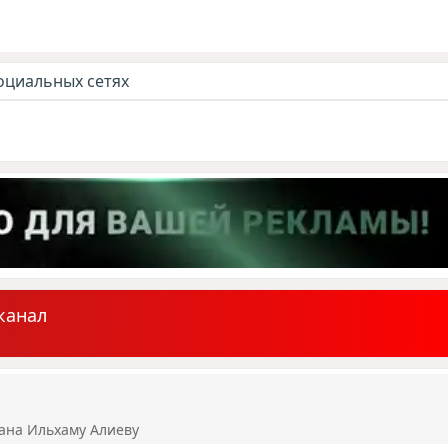
оциальных сетях
канал
ана Ильхаму Алиеву