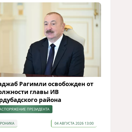
аджаб Рагимли освобожден от
олжности главы ИВ
рдубадского района
АСПОРЯЖЕНИЕ ПРЕЗИДЕНТА
ХРОНИКА
04 АВГУСТА 2026 13:00