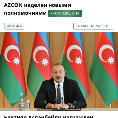
AZCON наделен новыми
полномочиями
УКАЗ ПРЕЗИДЕНТА
ХРОНИКА
06 АВГУСТА 2026 13:33
Бахтияр Асланбейли награжден