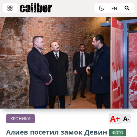
EN
A+
A-
ХРОНИКА
Алиев посетил замок Девин
ФОТО