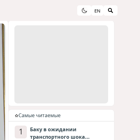
EN
Cамые читаемые
1
Баку в ожидании
транспортного шока...