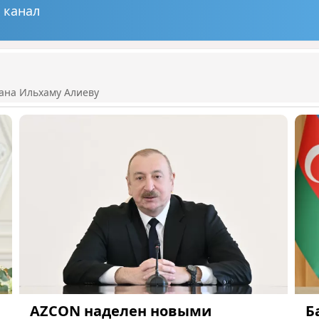
 канал
ана Ильхаму Алиеву
AZCON наделен новыми
Б