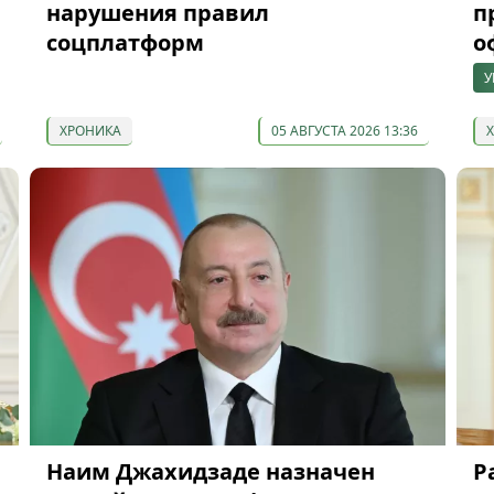
нарушения правил
п
соцплатформ
о
У
ХРОНИКА
05 АВГУСТА 2026 13:36
Наим Джахидзаде назначен
Р