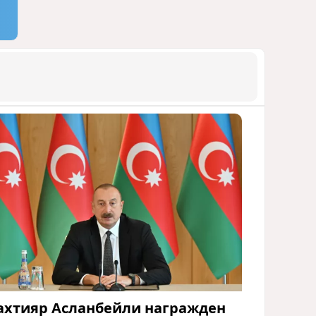
ахтияр Асланбейли награжден