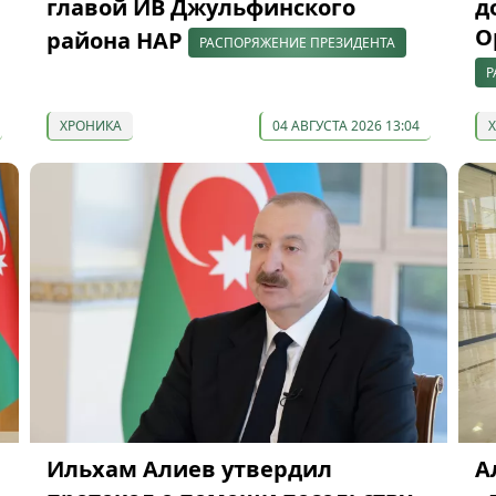
главой ИВ Джульфинского
д
О
района НАР
РАСПОРЯЖЕНИЕ ПРЕЗИДЕНТА
Р
ХРОНИКА
04 АВГУСТА 2026 13:04
Ильхам Алиев утвердил
А