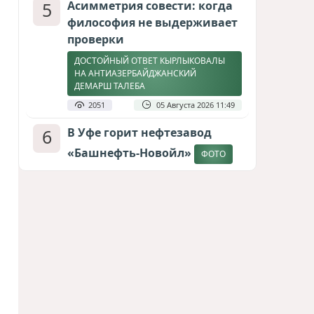
5
Асимметрия совести: когда
философия не выдерживает
проверки
ДОСТОЙНЫЙ ОТВЕТ КЫРЛЫКОВАЛЫ
НА АНТИАЗЕРБАЙДЖАНСКИЙ
ДЕМАРШ ТАЛЕБА
2051
05 Августа 2026 11:49
6
В Уфе горит нефтезавод
«Башнефть-Новойл»
ФОТО
1961
05 Августа 2026 12:53
7
Атлантический щит: Дания
ставит на Фареры в
большой игре за Арктику
СТАТЬЯ МАТАНАТ НАСИБОВОЙ
1703
05 Августа 2026 08:26
8
Меценат Юрского периода