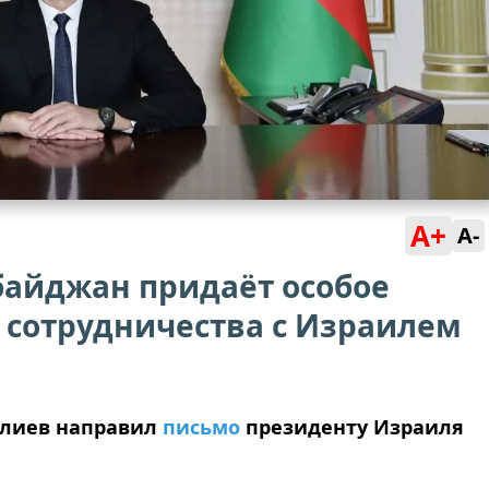
A+
A-
байджан придаёт особое
сотрудничества с Израилем
Алиев направил
письмо
президенту Израиля