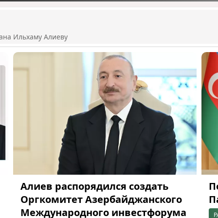
ана Ильхаму Алиеву
Алиев распорядился создать
П
Оргкомитет Азербайджанского
П
Международного инвестфорума
Р