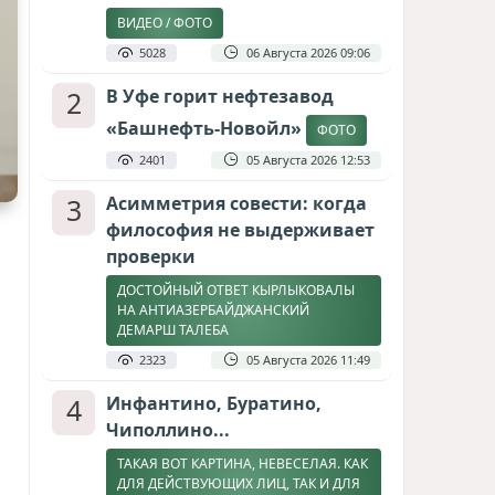
ВИДЕО / ФОТО
5028
06 Августа 2026 09:06
2
В Уфе горит нефтезавод
«Башнефть-Новойл»
ФОТО
2401
05 Августа 2026 12:53
3
Асимметрия совести: когда
философия не выдерживает
проверки
ДОСТОЙНЫЙ ОТВЕТ КЫРЛЫКОВАЛЫ
НА АНТИАЗЕРБАЙДЖАНСКИЙ
ДЕМАРШ ТАЛЕБА
2323
05 Августа 2026 11:49
4
Инфантино, Буратино,
Чиполлино...
ТАКАЯ ВОТ КАРТИНА, НЕВЕСЕЛАЯ. КАК
ДЛЯ ДЕЙСТВУЮЩИХ ЛИЦ, ТАК И ДЛЯ