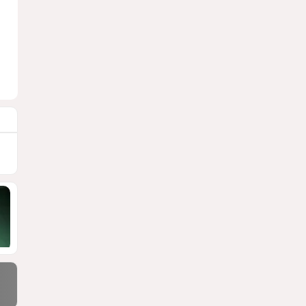
Москве
ВИДЕО / ФОТО
1432
05 Августа 2026 16:31
9
Стало известно, что построят
на месте снесённой
бакинской 14-этажки
ФОТО / ПОДРОБНОСТИ
1415
07 Августа 2026 10:34
10
Тень биткоина над Грузией:
блэкауты и проблемы
майнинга
СТАТЬЯ ВЛАДИМИРА ЦХВЕДИАНИ
1288
05 Августа 2026 17:46