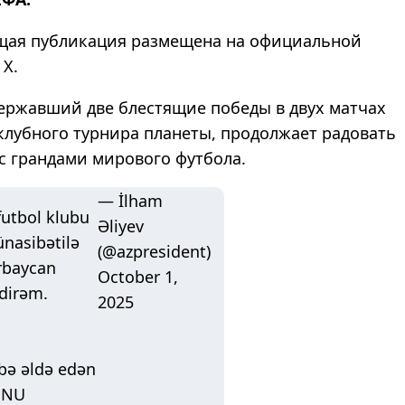
ющая публикация размещена на официальной
Х.
державший две блестящие победы в двух матчах
клубного турнира планеты, продолжает радовать
с грандами мирового футбола.
— İlham
utbol klubu
Əliyev
nasibətilə
(@azpresident)
rbaycan
October 1,
edirəm.
2025
s
bə əldə edən
HdNU