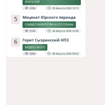
ЗРИТЕЛЕЙ
2206
05 Августа 2026 10:15
5
Меценат Юрского периода
САМВЕЛ КАРАПЕТЯН И ЕГО ПЛАНЫ
2126
06 Августа 2026 22:00
6
Горит Сызранский НПЗ
ВИДЕО / ФОТО
2009
08 Августа 2026 09:02
7
Атлантический щит: Дания
ставит на Фареры в
большой игре за Арктику
СТАТЬЯ МАТАНАТ НАСИБОВОЙ
1937
05 Августа 2026 08:26
8
Зять главкома ВКС РФ погиб
при взрыве у ресторана в