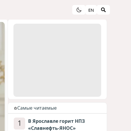
EN
Cамые читаемые
1
В Ярославле горит НПЗ
«Славнефть-ЯНОС»