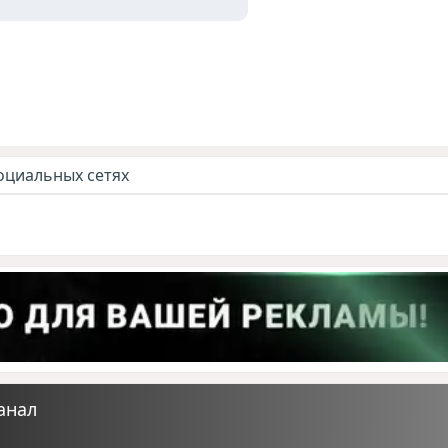
оциальных сетях
анал