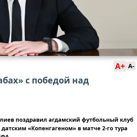
A+
A-
бах» с победой над
лиев поздравил агдамский футбольный клуб
 датским «Копенгагеном» в матче 2-го тура
ЕФА.