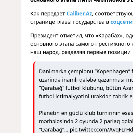
Как передает
Caliber.Az
, соответству
странице главы государства в
соцсети
Президент отметил, что «Карабах», о
основного этапа самого престижного 
наш народ, разделяя первые позиции 
Danimarka çempionu “Kopenhagen” f
üzərində inamlı qələbə qazanması mü
“Qarabağ” futbol klubunu, bütün Azə
futbol ictimaiyyətini ürəkdən təbrik 
Planetin ən güclü klub turnirinin əsa
mərhələsində 2 oyunda 2 parlaq qələ
“Qarabağ”…
pic.twitter.com/AvqFLr