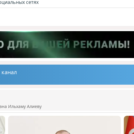
оциальных сетях
 канал
ана Ильхаму Алиеву