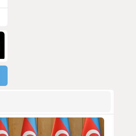
АРМЯНСКОЕ ЛОББИ, РОССИЙСКИЙ
СЛЕД И КРИЗИС ЕВРОПЕЙСКОЙ
МОРАЛИ
1453
04 Августа 2026 14:14
9
Зять главкома ВКС РФ погиб
при взрыве у ресторана в
Москве
ВИДЕО / ФОТО
1123
05 Августа 2026 16:31
10
Тень биткоина над Грузией:
блэкауты и проблемы
майнинга
СТАТЬЯ ВЛАДИМИРА ЦХВЕДИАНИ
1021
05 Августа 2026 17:46