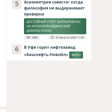
5
Асимметрия совести: когда
философия не выдерживает
проверки
ДОСТОЙНЫЙ ОТВЕТ КЫРЛЫКОВАЛЫ
НА АНТИАЗЕРБАЙДЖАНСКИЙ
ДЕМАРШ ТАЛЕБА
1996
05 Августа 2026 11:49
6
В Уфе горит нефтезавод
«Башнефть-Новойл»
ФОТО
1857
05 Августа 2026 12:53
7
Атлантический щит: Дания
ставит на Фареры в
большой игре за Арктику
СТАТЬЯ МАТАНАТ НАСИБОВОЙ
1659
05 Августа 2026 08:26
8
Европарламент без маски