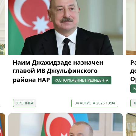
Наим Джахидзаде назначен
Р
главой ИВ Джульфинского
д
О
района НАР
РАСПОРЯЖЕНИЕ ПРЕЗИДЕНТА
Р
ХРОНИКА
04 АВГУСТА 2026 13:04