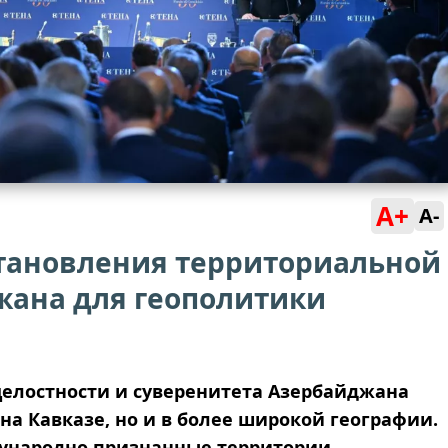
A+
A-
становления территориальной
жана для геополитики
елостности и суверенитета Азербайджана
на Кавказе, но и в более широкой географии.
ународно признанные территории