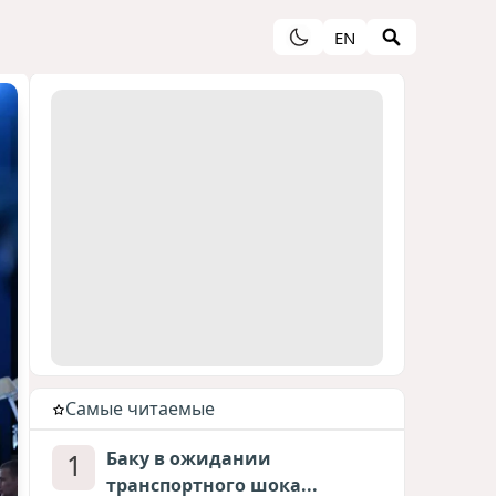
EN
Cамые читаемые
1
Баку в ожидании
транспортного шока...