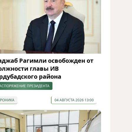
аджаб Рагимли освобожден от
олжности главы ИВ
рдубадского района
АСПОРЯЖЕНИЕ ПРЕЗИДЕНТА
ХРОНИКА
04 АВГУСТА 2026 13:00