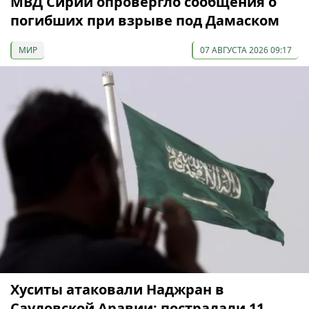
МВД Сирии опровергло сообщения о
погибших при взрыве под Дамаском
МИР
07 АВГУСТА 2026 09:17
Хуситы атаковали Наджран в
Саудовской Аравии: пострадали 11