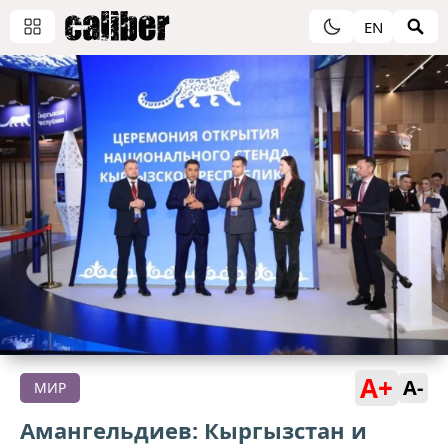
EN
A+
A-
МИР
Амангельдиев: Кыргызстан и