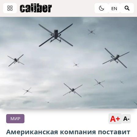
EN
A+
A-
МИР
Американская компания поставит