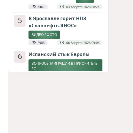
3461
03 Августа 2026 08:24
5
В Ярославле горит НПЗ
«Славнефть-ЯНОС»
ВИДЕО / ФОТО
2906
06 Августа 2026 09:06
6
Испанский стык Европы
ВОПРОСЫ МИГРАЦИИ В ПРИОРИТЕТЕ
ЕС
2828
04 Августа 2026 17:31
7
Дедлайн от Зеленского
ЗАКОНЧИТСЯ ЛИ ВОЙНА К ЗИМЕ?
2462
04 Августа 2026 19:46
8
Стена в океане
КИТАЙ ПРОВЕЛ УЧЕНИЯ В ЮЖНО-
КИТАЙСКОМ МОРЕ