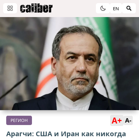
EN
A+
A-
РЕГИОН
Арагчи: США и Иран как никогда