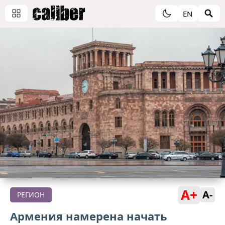
EN
A+
A-
РЕГИОН
Армения намерена начать