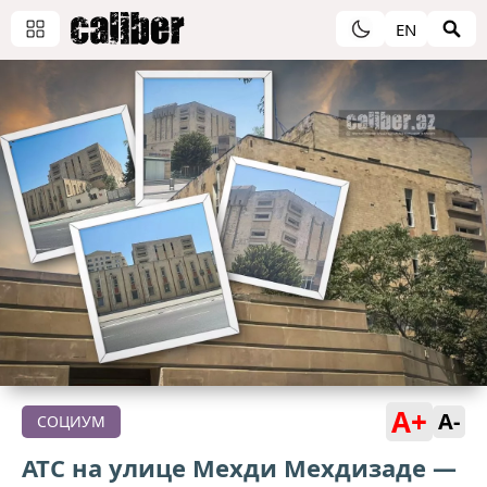
EN
A+
A-
СОЦИУМ
АТС на улице Мехди Мехдизаде —