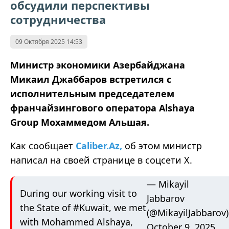
обсудили перспективы
сотрудничества
09 Октября 2025 14:53
Министр экономики Азербайджана
Микаил Джаббаров встретился с
исполнительным председателем
франчайзингового оператора Alshaya
Group Мохаммедом Альшая.
Как сообщает
Caliber.Az,
об этом министр
написал на своей странице в соцсети Х.
— Mikayil
During our working visit to
Jabbarov
the State of
#Kuwait
, we met
(@MikayilJabbarov)
with Mohammed Alshaya,
October 9, 2025