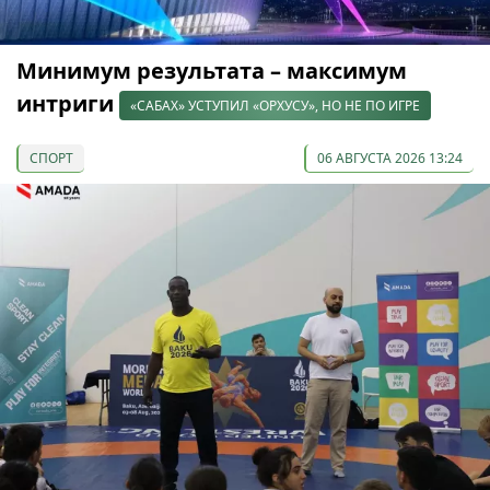
Минимум результата – максимум
интриги
«САБАХ» УСТУПИЛ «ОРХУСУ», НО НЕ ПО ИГРЕ
СПОРТ
06 АВГУСТА 2026 13:24