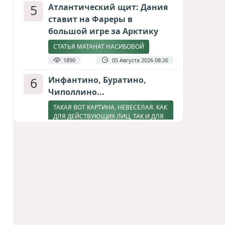
5
Атлантический щит: Дания
ставит на Фареры в
большой игре за Арктику
СТАТЬЯ МАТАНАТ НАСИБОВОЙ
1890
05 Августа 2026 08:26
6
Инфантино, Буратино,
Чиполлино...
ТАКАЯ ВОТ КАРТИНА, НЕВЕСЕЛАЯ. КАК
ДЛЯ ДЕЙСТВУЮЩИХ ЛИЦ, ТАК И ДЛЯ
ЗРИТЕЛЕЙ
1834
05 Августа 2026 10:15
7
Зять главкома ВКС РФ погиб
при взрыве у ресторана в
Москве
ВИДЕО / ФОТО
1362
05 Августа 2026 16:31
8
Горит Сызранский НПЗ