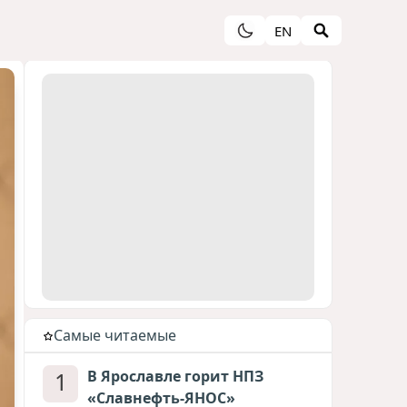
EN
Cамые читаемые
1
В Ярославле горит НПЗ
«Славнефть-ЯНОС»