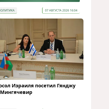
ПОЛИТИКА
07 АВГУСТА 2026 16:04
осол Израиля посетил Гянджу
 Мингячевир