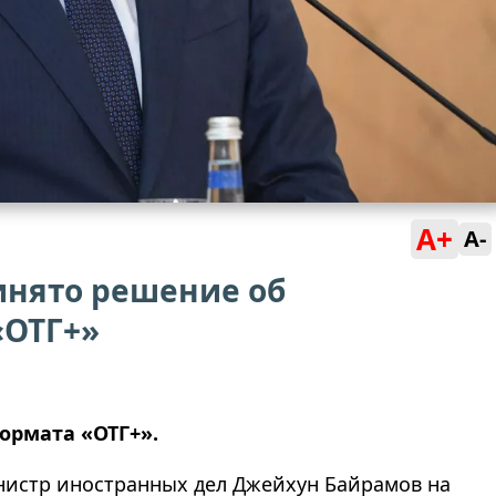
A+
A-
инято решение об
«ОТГ+»
ормата «ОТГ+».
инистр иностранных дел Джейхун Байрамов на