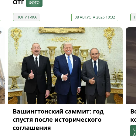
ОТГ
ФОТО
ПОЛИТИКА
08 АВГУСТА 2026 10:32
Вашингтонский саммит: год
В
спустя после исторического
к
соглашения
С
А