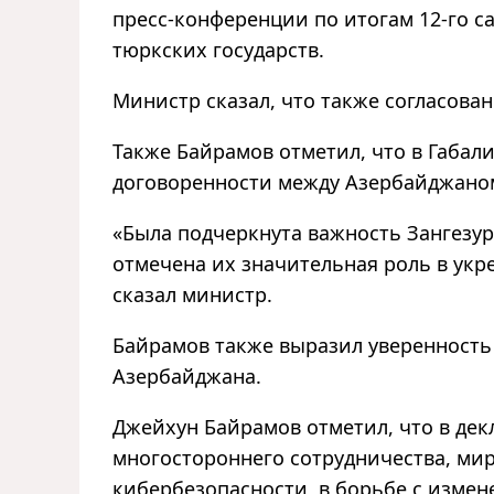
пресс-конференции по итогам 12-го с
тюркских государств.
Министр сказал, что также согласов
Также Байрамов отметил, что в Габа
договоренности между Азербайджаном
«Была подчеркнута важность Зангезур
отмечена их значительная роль в укр
сказал министр.
Байрамов также выразил уверенность 
Азербайджана.
Джейхун Байрамов отметил, что в де
многостороннего сотрудничества, мир
кибербезопасности, в борьбе с измен