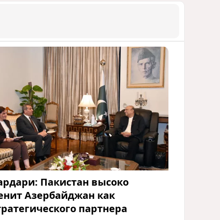
ардари: Пакистан высоко
енит Азербайджан как
тратегического партнера