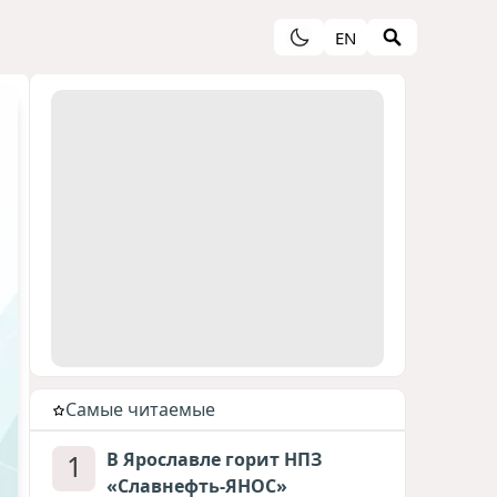
EN
Cамые читаемые
1
В Ярославле горит НПЗ
«Славнефть-ЯНОС»