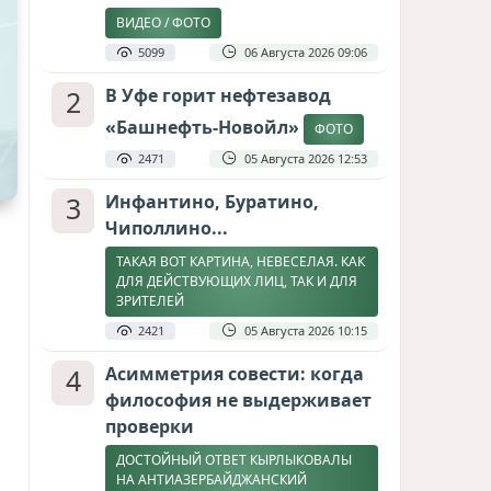
ВИДЕО / ФОТО
5099
06 Августа 2026 09:06
2
В Уфе горит нефтезавод
«Башнефть-Новойл»
ФОТО
2471
05 Августа 2026 12:53
3
Инфантино, Буратино,
Чиполлино...
ТАКАЯ ВОТ КАРТИНА, НЕВЕСЕЛАЯ. КАК
ДЛЯ ДЕЙСТВУЮЩИХ ЛИЦ, ТАК И ДЛЯ
ЗРИТЕЛЕЙ
2421
05 Августа 2026 10:15
4
Асимметрия совести: когда
философия не выдерживает
проверки
ДОСТОЙНЫЙ ОТВЕТ КЫРЛЫКОВАЛЫ
НА АНТИАЗЕРБАЙДЖАНСКИЙ