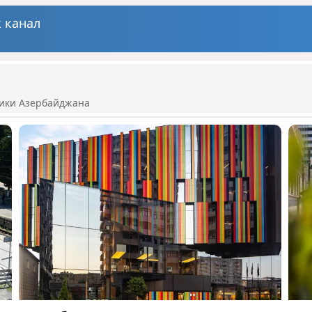
 канал
ики Азербайджана