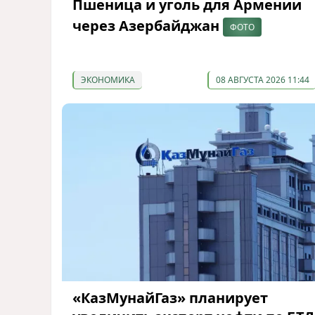
Пшеница и уголь для Армении
через Азербайджан
ФОТО
ЭКОНОМИКА
08 АВГУСТА 2026 11:44
«КазМунайГаз» планирует