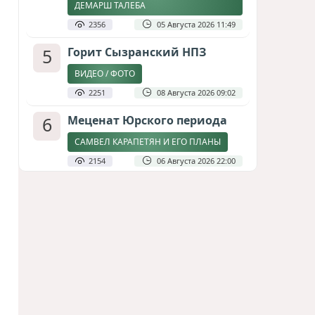
ДЕМАРШ ТАЛЕБА
2356
05 Августа 2026 11:49
5
Горит Сызранский НПЗ
ВИДЕО / ФОТО
2251
08 Августа 2026 09:02
6
Меценат Юрского периода
САМВЕЛ КАРАПЕТЯН И ЕГО ПЛАНЫ
2154
06 Августа 2026 22:00
7
Атлантический щит: Дания
ставит на Фареры в
большой игре за Арктику
СТАТЬЯ МАТАНАТ НАСИБОВОЙ
1959
05 Августа 2026 08:26
8
Стало известно, что построят
на месте снесённой