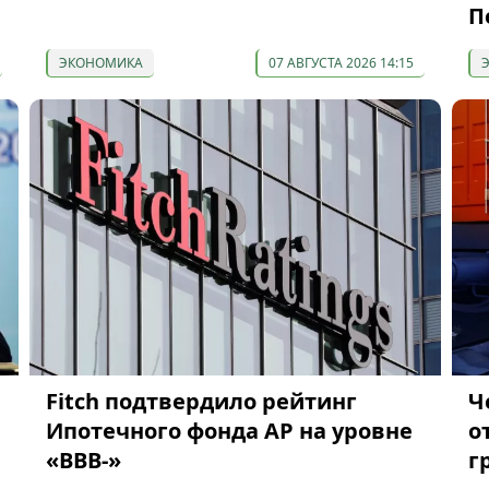
П
ЭКОНОМИКА
07 АВГУСТА 2026 14:15
я
Fitch подтвердило рейтинг
Ч
Ипотечного фонда АР на уровне
о
«BBB-»
г