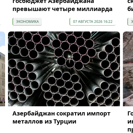
госбюджет Азербайджана
с
превышают четыре миллиарда
б
ЭКОНОМИКА
07 АВГУСТА 2026 16:22
Азербайджан сократил импорт
Г
металлов из Турции
и
п