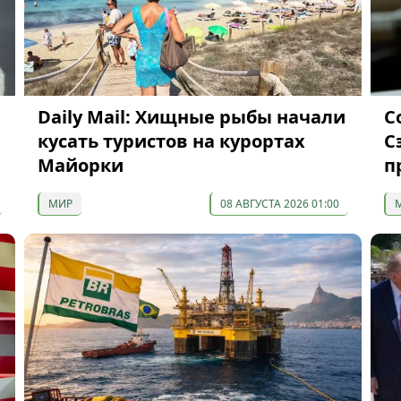
Daily Mail: Хищные рыбы начали
С
кусать туристов на курортах
С
Майорки
п
МИР
08 АВГУСТА 2026 01:00