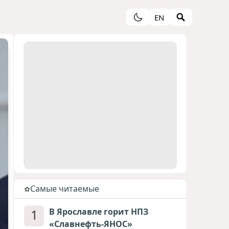
EN
Cамые читаемые
1
В Ярославле горит НПЗ
«Славнефть-ЯНОС»