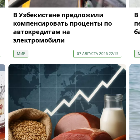
В Узбекистане предложили
В
компенсировать проценты по
п
автокредитам на
б
электромобили
МИР
07 АВГУСТА 2026 22:15