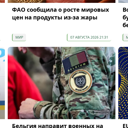
ФАО сообщила о росте мировых
В
цен на продукты из-за жары
б
б
МИР
07 АВГУСТА 2026 21:31
Бельгия направит военных на
E