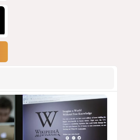
блэкауты и проблемы
майнинга
СТАТЬЯ ВЛАДИМИРА ЦХВЕДИАНИ
1110
05 Августа 2026 17:46
9
Можно ли предсказать
конец войны переходного
периода?
УКРАИНСКИЕ ЭКСПЕРТЫ О ДЕДЛАЙНЕ
ЗЕЛЕНСКОГО НА МИР
1010
05 Августа 2026 19:49
10
Америка сворачивает
флаги: Вашингтон
сокращает свою
дипломатическую сеть
СТАТЬЯ МАТАНАТ НАСИБОВОЙ
983
06 Августа 2026 10:21