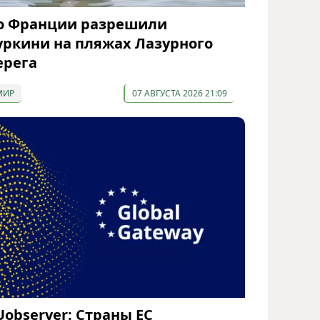
о Франции разрешили
уркини на пляжах Лазурного
ерега
МИР
07 АВГУСТА 2026 21:09
Uobserver: Страны ЕС