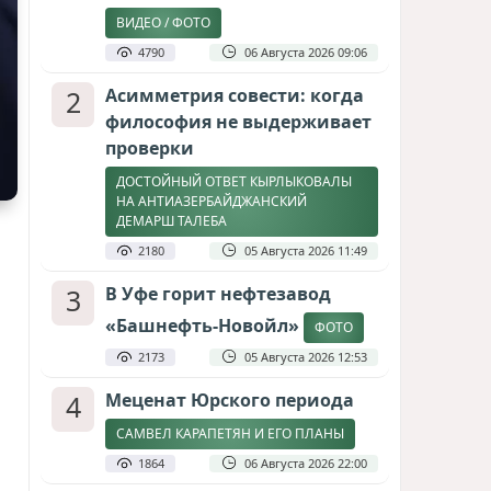
ВИДЕО / ФОТО
4790
06 Августа 2026 09:06
2
Асимметрия совести: когда
философия не выдерживает
проверки
ДОСТОЙНЫЙ ОТВЕТ КЫРЛЫКОВАЛЫ
НА АНТИАЗЕРБАЙДЖАНСКИЙ
ДЕМАРШ ТАЛЕБА
2180
05 Августа 2026 11:49
3
В Уфе горит нефтезавод
«Башнефть-Новойл»
ФОТО
2173
05 Августа 2026 12:53
4
Меценат Юрского периода
САМВЕЛ КАРАПЕТЯН И ЕГО ПЛАНЫ
1864
06 Августа 2026 22:00