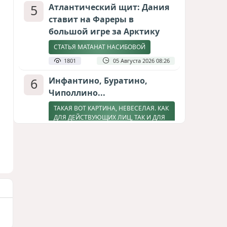
5
Атлантический щит: Дания
ставит на Фареры в
большой игре за Арктику
СТАТЬЯ МАТАНАТ НАСИБОВОЙ
1801
05 Августа 2026 08:26
6
Инфантино, Буратино,
Чиполлино...
ТАКАЯ ВОТ КАРТИНА, НЕВЕСЕЛАЯ. КАК
ДЛЯ ДЕЙСТВУЮЩИХ ЛИЦ, ТАК И ДЛЯ
ЗРИТЕЛЕЙ
1582
05 Августа 2026 10:15
7
Зять главкома ВКС РФ погиб
при взрыве у ресторана в
Москве
ВИДЕО / ФОТО
1269
05 Августа 2026 16:31
8
Тень биткоина над Грузией: