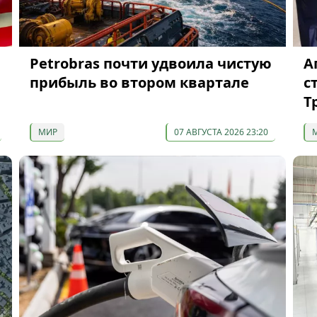
Petrobras почти удвоила чистую
А
прибыль во втором квартале
с
Т
МИР
07 АВГУСТА 2026 23:20