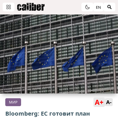
EN
A+
A-
МИР
Bloomberg: ЕС готовит план