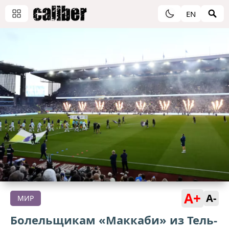
EN
A+
A-
МИР
Болельщикам «Маккаби» из Тель-