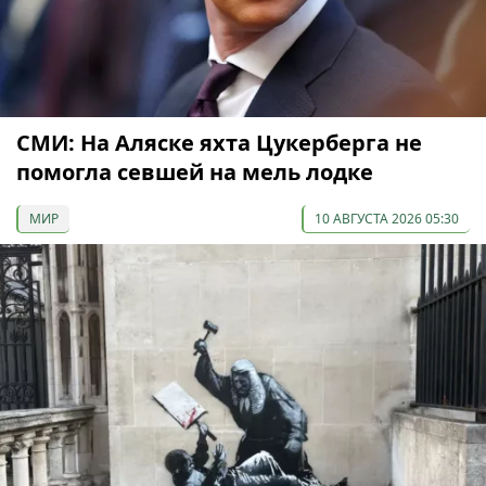
СМИ: На Аляске яхта Цукерберга не
помогла севшей на мель лодке
МИР
10 АВГУСТА 2026 05:30