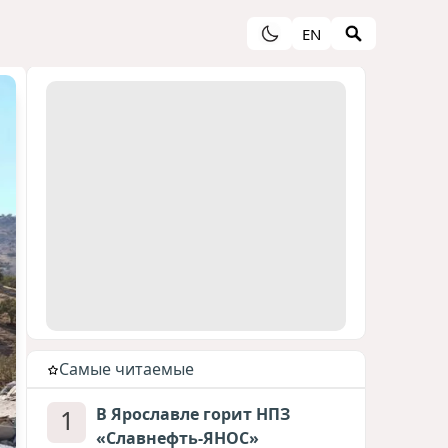
EN
Cамые читаемые
1
В Ярославле горит НПЗ
«Славнефть-ЯНОС»