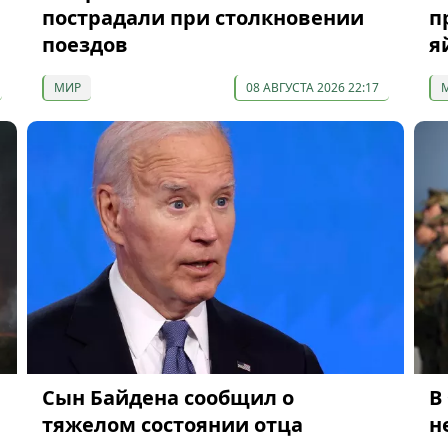
пострадали при столкновении
п
поездов
я
МИР
08 АВГУСТА 2026 22:17
Сын Байдена сообщил о
В
тяжелом состоянии отца
н