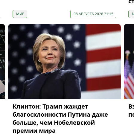
с
МИР
08 АВГУСТА 2026 21:15
Клинтон: Трамп жаждет
В
благосклонности Путина даже
п
больше, чем Нобелевской
премии мира