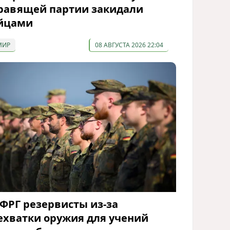
равящей партии закидали
йцами
МИР
08 АВГУСТА 2026 22:04
 ФРГ резервисты из-за
ехватки оружия для учений