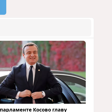
бакинской 14-этажки
ФОТО / ПОДРОБНОСТИ
1522
07 Августа 2026 10:34
9
Зять главкома ВКС РФ погиб
при взрыве у ресторана в
Москве
ВИДЕО / ФОТО
1479
05 Августа 2026 16:31
10
Тень биткоина над Грузией:
блэкауты и проблемы
майнинга
СТАТЬЯ ВЛАДИМИРА ЦХВЕДИАНИ
1353
05 Августа 2026 17:46
 парламенте Косово главу