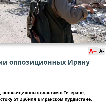
A+
A-
ии оппозиционных Ирану
 оппозиционных властям в Тегеране,
остоку от Эрбиля в Иракском Курдистане.