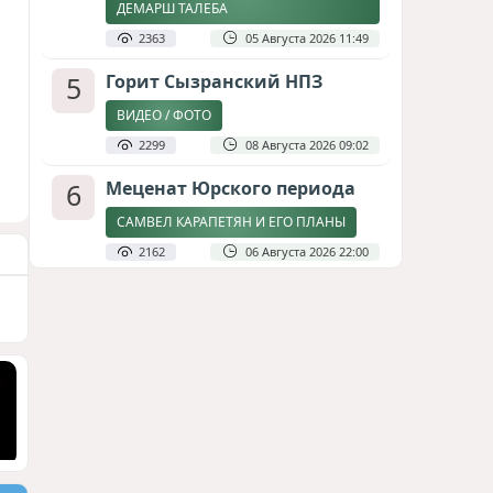
ДЕМАРШ ТАЛЕБА
2363
05 Августа 2026 11:49
5
Горит Сызранский НПЗ
ВИДЕО / ФОТО
2299
08 Августа 2026 09:02
6
Меценат Юрского периода
САМВЕЛ КАРАПЕТЯН И ЕГО ПЛАНЫ
2162
06 Августа 2026 22:00
7
Атлантический щит: Дания
ставит на Фареры в
большой игре за Арктику
СТАТЬЯ МАТАНАТ НАСИБОВОЙ
1966
05 Августа 2026 08:26
8
Стало известно, что построят
на месте снесённой