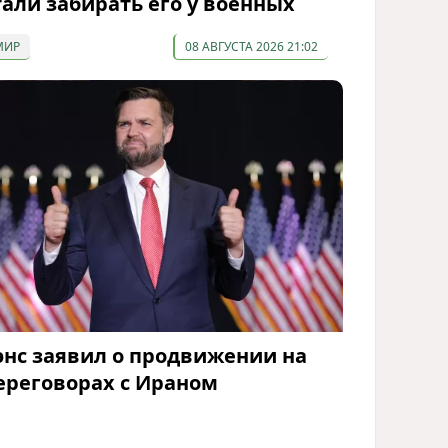
тали забирать его у военных
МИР
08 АВГУСТА 2026 21:02
энс заявил о продвижении на
ереговорах с Ираном