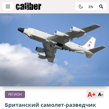
EN
A+
A-
РЕГИОН
Британский самолет-разведчик