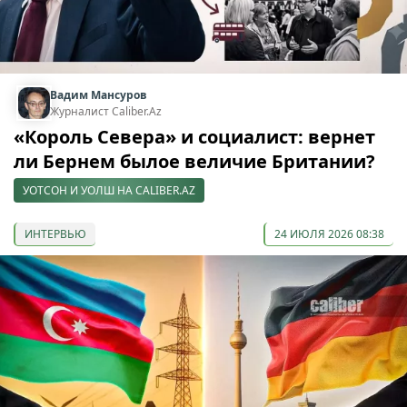
Вадим Мансуров
Журналист Caliber.Az
«Король Севера» и социалист: вернет
ли Бернем былое величие Британии?
УОТСОН И УОЛШ НА CALIBER.AZ
ИНТЕРВЬЮ
24 ИЮЛЯ 2026 08:38