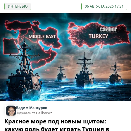
ИНТЕРВЬЮ
06 АВГУСТА 2026 17:31
Вадим Мансуров
Журналист Caliber.Az
Красное море под новым щитом:
какую роль будет играть Турция в