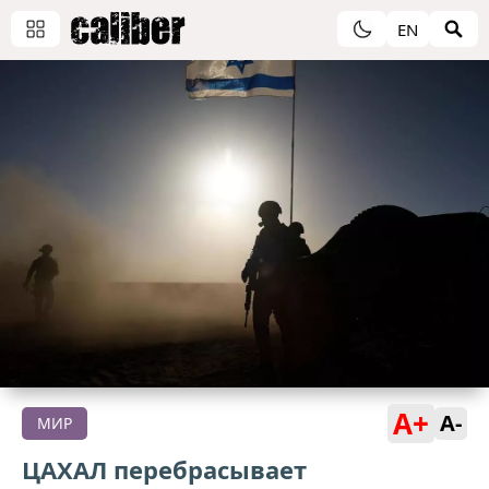
EN
A+
A-
МИР
ЦАХАЛ перебрасывает