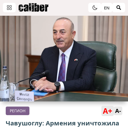
EN
A+
A-
РЕГИОН
Чавушоглу: Армения уничтожила