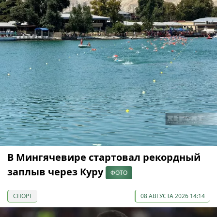
В Мингячевире стартовал рекордный
заплыв через Куру
ФОТО
СПОРТ
08 АВГУСТА 2026 14:14