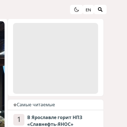
EN
Cамые читаемые
1
В Ярославле горит НПЗ
«Славнефть-ЯНОС»