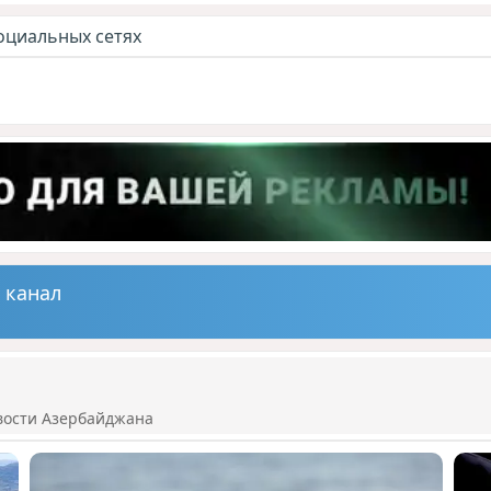
оциальных сетях
 канал
вости Азербайджана