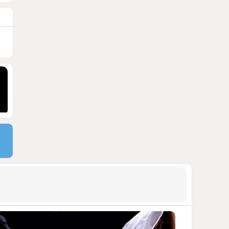
блэкауты и проблемы
майнинга
СТАТЬЯ ВЛАДИМИРА ЦХВЕДИАНИ
1162
05 Августа 2026 17:46
9
Можно ли предсказать
конец войны переходного
периода?
УКРАИНСКИЕ ЭКСПЕРТЫ О ДЕДЛАЙНЕ
ЗЕЛЕНСКОГО НА МИР
1057
05 Августа 2026 19:49
10
Америка сворачивает
флаги: Вашингтон
сокращает свою
дипломатическую сеть
СТАТЬЯ МАТАНАТ НАСИБОВОЙ
1015
06 Августа 2026 10:21