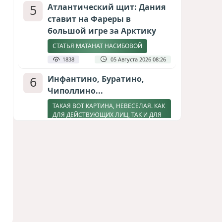
5
Атлантический щит: Дания
ставит на Фареры в
большой игре за Арктику
СТАТЬЯ МАТАНАТ НАСИБОВОЙ
1838
05 Августа 2026 08:26
6
Инфантино, Буратино,
Чиполлино...
ТАКАЯ ВОТ КАРТИНА, НЕВЕСЕЛАЯ. КАК
ДЛЯ ДЕЙСТВУЮЩИХ ЛИЦ, ТАК И ДЛЯ
ЗРИТЕЛЕЙ
1644
05 Августа 2026 10:15
7
Зять главкома ВКС РФ погиб
при взрыве у ресторана в
Москве
ВИДЕО / ФОТО
1311
05 Августа 2026 16:31
8
Тень биткоина над Грузией: