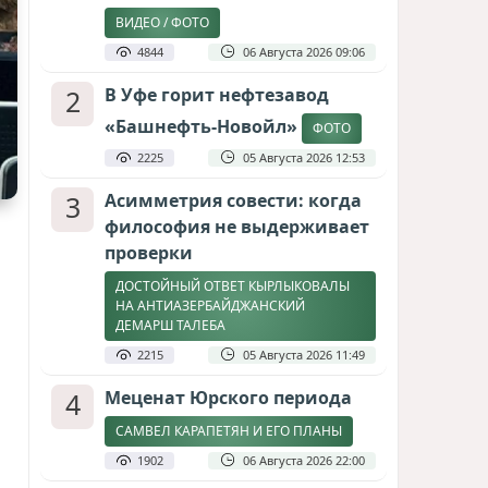
ВИДЕО / ФОТО
4844
06 Августа 2026 09:06
2
В Уфе горит нефтезавод
«Башнефть-Новойл»
ФОТО
2225
05 Августа 2026 12:53
3
Асимметрия совести: когда
философия не выдерживает
проверки
ДОСТОЙНЫЙ ОТВЕТ КЫРЛЫКОВАЛЫ
НА АНТИАЗЕРБАЙДЖАНСКИЙ
ДЕМАРШ ТАЛЕБА
2215
05 Августа 2026 11:49
4
Меценат Юрского периода
САМВЕЛ КАРАПЕТЯН И ЕГО ПЛАНЫ
1902
06 Августа 2026 22:00