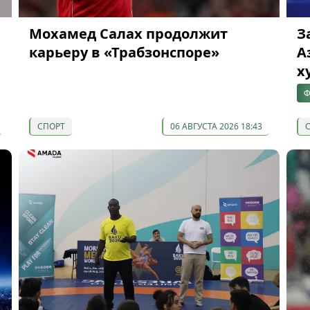
Мохамед Салах продолжит
З
карьеру в «Трабзонспоре»
А
х
Ф
СПОРТ
06 АВГУСТА 2026 18:43