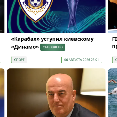
«Карабах» уступил киевскому
F
п
«Динамо»
ОБНОВЛЕНО
СПОРТ
06 АВГУСТА 2026 23:01