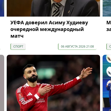
УЕФА доверил Асиму Худиеву
М
очередной международный
з
матч
СПОРТ
06 АВГУСТА 2026 21:08