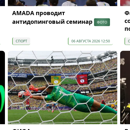
AMADA проводит
Ф
с
антидопинговый семинар
ФОТО
п
СПОРТ
06 АВГУСТА 2026 12:50