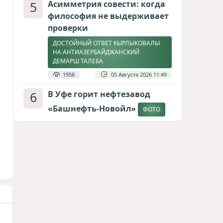
5
Асимметрия совести: когда
философия не выдерживает
проверки
ДОСТОЙНЫЙ ОТВЕТ КЫРЛЫКОВАЛЫ
НА АНТИАЗЕРБАЙДЖАНСКИЙ
ДЕМАРШ ТАЛЕБА
1958
05 Августа 2026 11:49
6
В Уфе горит нефтезавод
«Башнефть-Новойл»
ФОТО
1806
05 Августа 2026 12:53
7
Атлантический щит: Дания
ставит на Фареры в
большой игре за Арктику
СТАТЬЯ МАТАНАТ НАСИБОВОЙ
1630
05 Августа 2026 08:26
8
Европарламент без маски