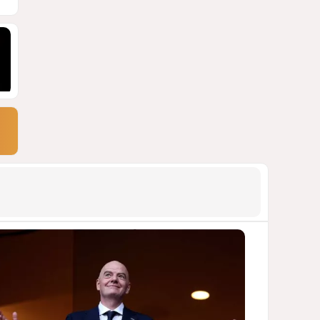
АРМЯНСКОЕ ЛОББИ, РОССИЙСКИЙ
СЛЕД И КРИЗИС ЕВРОПЕЙСКОЙ
МОРАЛИ
1378
04 Августа 2026 14:14
9
Зять главкома ВКС РФ погиб
при взрыве у ресторана в
Москве
ВИДЕО / ФОТО
1073
05 Августа 2026 16:31
10
Тень биткоина над Грузией:
блэкауты и проблемы
майнинга
СТАТЬЯ ВЛАДИМИРА ЦХВЕДИАНИ
950
05 Августа 2026 17:46