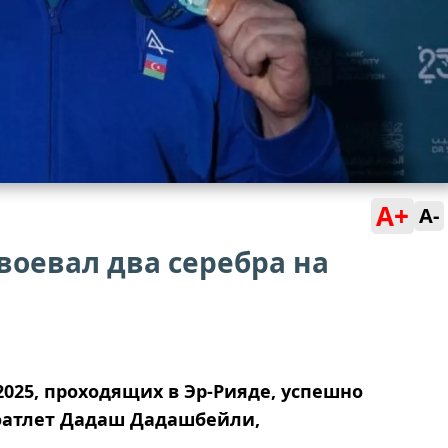
A+
A-
оевал два серебра на
025, проходящих в Эр-Рияде, успешно
оатлет Дадаш Дадашбейли,