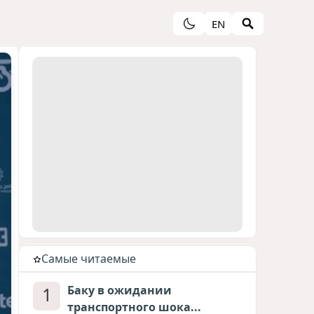
EN
Cамые читаемые
1
Баку в ожидании
транспортного шока...