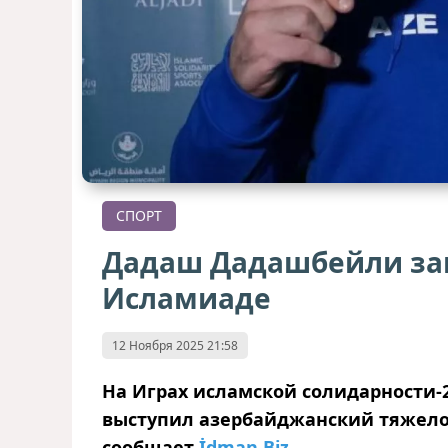
СПОРТ
Дадаш Дадашбейли зав
Исламиаде
12 Ноября 2025 21:58
На Играх исламской солидарности-2
выступил азербайджанский тяжел
сообщает
İdman.Biz
.