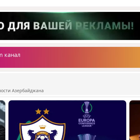
m канал
вости Азербайджана