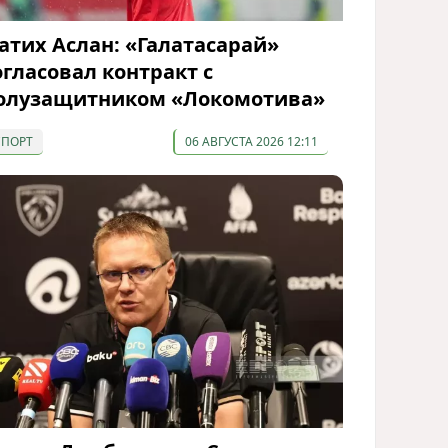
атих Аслан: «Галатасарай»
огласовал контракт с
олузащитником «Локомотива»
СПОРТ
06 АВГУСТА 2026 12:11