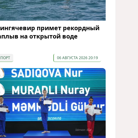
ингячевир примет рекордный
аплыв на открытой воде
СПОРТ
06 АВГУСТА 2026 20:19