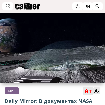
EN
A+
A-
МИР
Daily Mirror: В документах NASA