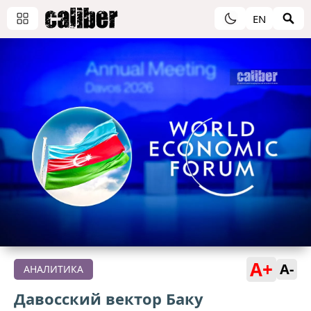
EN
A+
A-
АНАЛИТИКА
Давосский вектор Баку