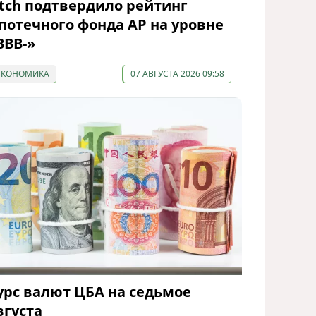
itch подтвердило рейтинг
потечного фонда АР на уровне
BBB-»
ЭКОНОМИКА
07 АВГУСТА 2026 09:58
урс валют ЦБА на седьмое
вгуста