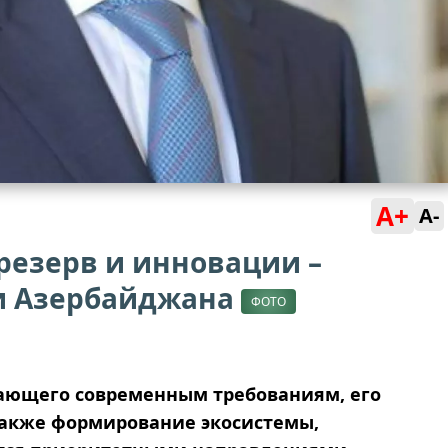
A+
A-
резерв и инновации –
и Азербайджана
ФОТО
чающего современным требованиям, его
также формирование экосистемы,