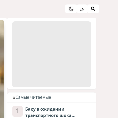
EN
Cамые читаемые
1
Баку в ожидании
транспортного шока...