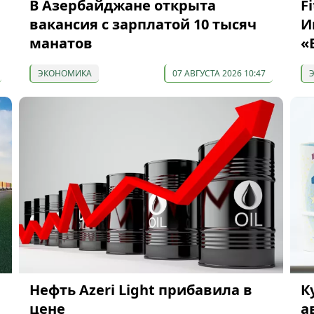
я
В Азербайджане открыта
F
вакансия с зарплатой 10 тысяч
И
манатов
«
ЭКОНОМИКА
07 АВГУСТА 2026 10:47
Нефть Azeri Light прибавила в
К
цене
а