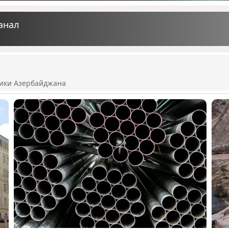
анал
ики Азербайджана