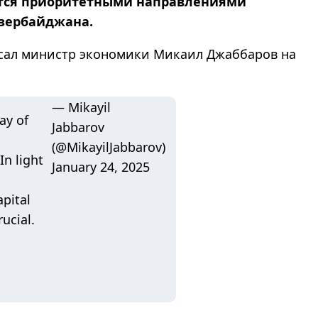
тся приоритетными направлениями
Азербайджана.
исал министр экономики Микаил Джаббаров на
— Mikayil
ay of
Jabbarov
(@MikayilJabbarov)
In light
January 24, 2025
pital
rucial.