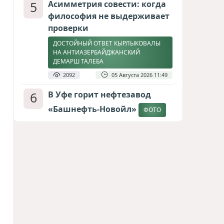
5
Асимметрия совести: когда
философия не выдерживает
проверки
ДОСТОЙНЫЙ ОТВЕТ КЫРЛЫКОВАЛЫ
НА АНТИАЗЕРБАЙДЖАНСКИЙ
ДЕМАРШ ТАЛЕБА
2092
05 Августа 2026 11:49
6
В Уфе горит нефтезавод
«Башнефть-Новойл»
ФОТО
2032
05 Августа 2026 12:53
7
Меценат Юрского периода
САМВЕЛ КАРАПЕТЯН И ЕГО ПЛАНЫ
1756
06 Августа 2026 22:00
8
Атлантический щит: Дания
ставит на Фареры в
большой игре за Арктику