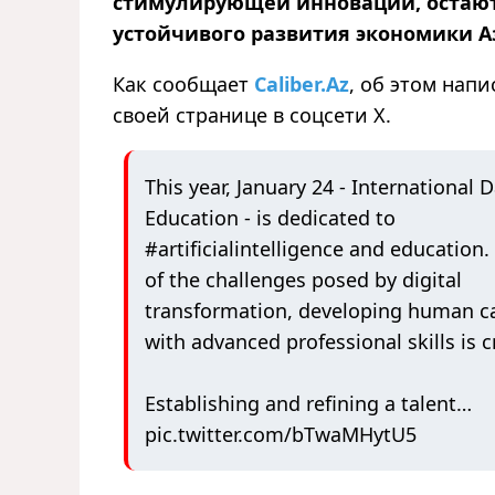
стимулирующей инновации, остаю
устойчивого развития экономики 
Как сообщает
Caliber.Az
, об этом нап
своей странице в соцсети X.
This year, January 24 - International D
Education - is dedicated to
#artificialintelligence
and education. 
of the challenges posed by digital
transformation, developing human ca
with advanced professional skills is c
Establishing and refining a talent…
pic.twitter.com/bTwaMHytU5