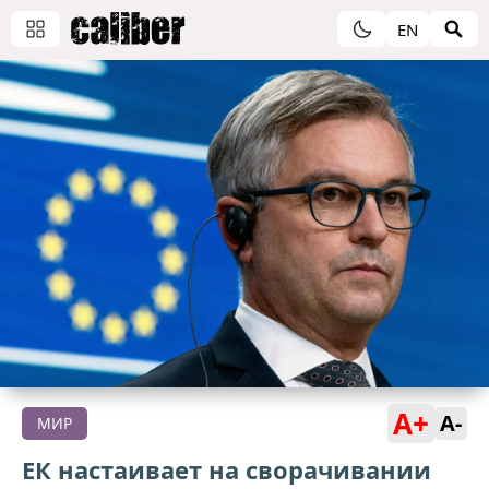
EN
A+
A-
МИР
ЕК настаивает на сворачивании