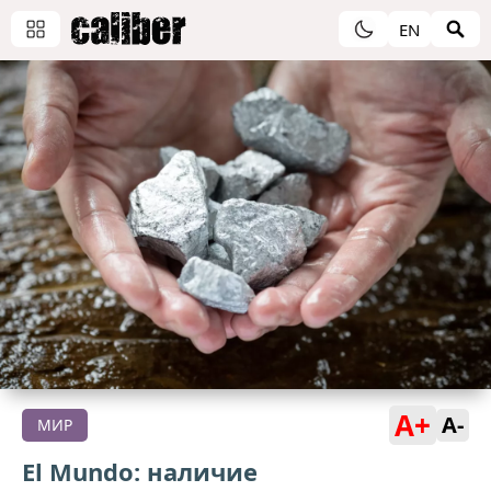
EN
A+
A-
МИР
El Mundo: наличие