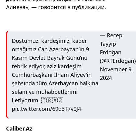
Алиева», — говорится в публикации.
— Recep
Dostumuz, kardeşimiz, kader
Tayyip
ortağımız Can Azerbaycan’ın 9
Erdoğan
Kasım Devlet Bayrak Günü’nü
(@RTErdogan)
tebrik ediyor, aziz kardeşim
November 9,
Cumhurbaşkanı İlham Aliyev’in
2024
şahsında tüm Azerbaycan halkına
selam ve muhabbetlerimi
iletiyorum. 🇹🇷🇦🇿
pic.twitter.com/69q3T7v0J4
Caliber.Az