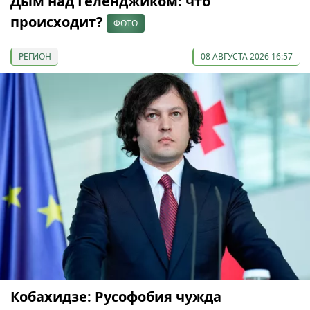
Дым над Геленджиком: что
происходит?
ФОТО
РЕГИОН
08 АВГУСТА 2026 16:57
Кобахидзе: Русофобия чужда