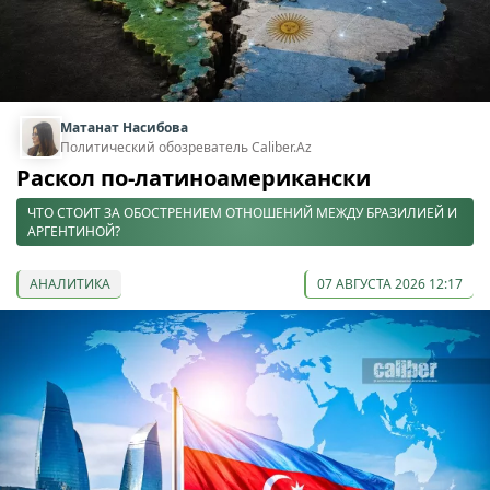
Матанат Насибова
Политический обозреватель Caliber.Az
Раскол по-латиноамерикански
ЧТО СТОИТ ЗА ОБОСТРЕНИЕМ ОТНОШЕНИЙ МЕЖДУ БРАЗИЛИЕЙ И
АРГЕНТИНОЙ?
АНАЛИТИКА
07 АВГУСТА 2026 12:17