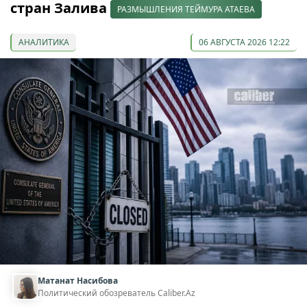
стран Залива
РАЗМЫШЛЕНИЯ ТЕЙМУРА АТАЕВА
АНАЛИТИКА
06 АВГУСТА 2026 12:22
Матанат Насибова
Политический обозреватель Caliber.Az