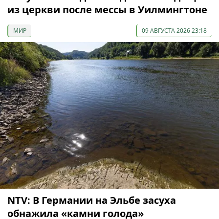
из церкви после мессы в Уилмингтоне
МИР
09 АВГУСТА 2026 23:18
NTV: В Германии на Эльбе засуха
обнажила «камни голода»