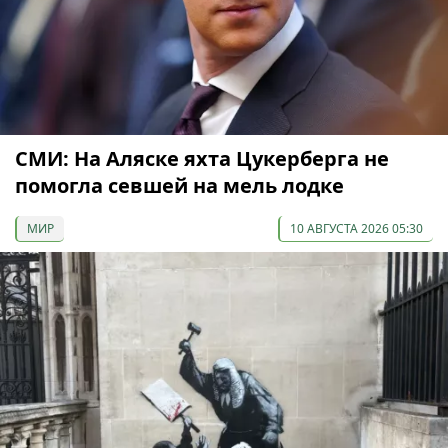
СМИ: На Аляске яхта Цукерберга не
помогла севшей на мель лодке
МИР
10 АВГУСТА 2026 05:30