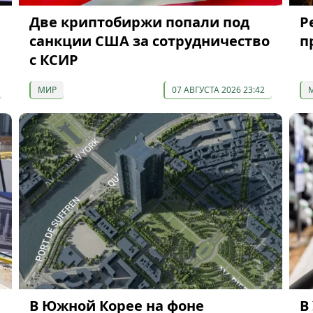
Две криптобиржи попали под
P
санкции США за сотрудничество
п
с КСИР
МИР
07 АВГУСТА 2026 23:42
В Южной Корее на фоне
В