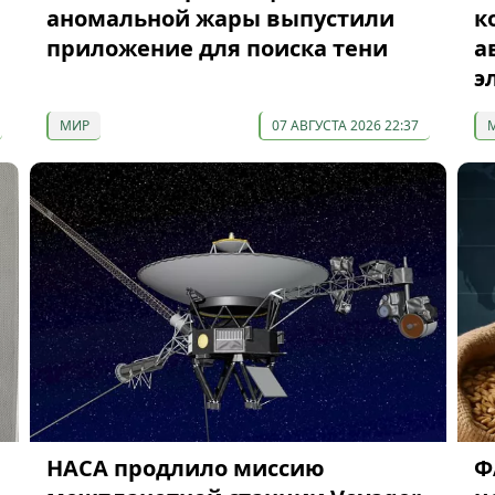
аномальной жары выпустили
к
приложение для поиска тени
а
э
МИР
07 АВГУСТА 2026 22:37
НАСА продлило миссию
Ф