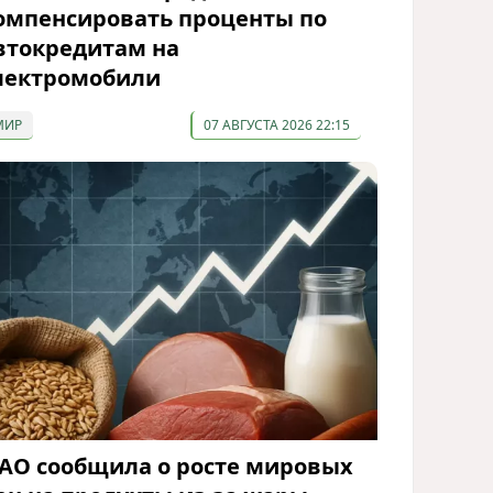
омпенсировать проценты по
втокредитам на
лектромобили
МИР
07 АВГУСТА 2026 22:15
АО сообщила о росте мировых