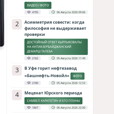
ВИДЕО / ФОТО
4795
06 Августа 2026 09:06
2
Асимметрия совести: когда
философия не выдерживает
проверки
ДОСТОЙНЫЙ ОТВЕТ КЫРЛЫКОВАЛЫ
НА АНТИАЗЕРБАЙДЖАНСКИЙ
ДЕМАРШ ТАЛЕБА
2182
05 Августа 2026 11:49
3
В Уфе горит нефтезавод
«Башнефть-Новойл»
ФОТО
2180
05 Августа 2026 12:53
4
Меценат Юрского периода
САМВЕЛ КАРАПЕТЯН И ЕГО ПЛАНЫ
1867
06 Августа 2026 22:00