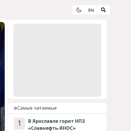
EN
Cамые читаемые
1
В Ярославле горит НПЗ
«Славнефть-ЯНОС»