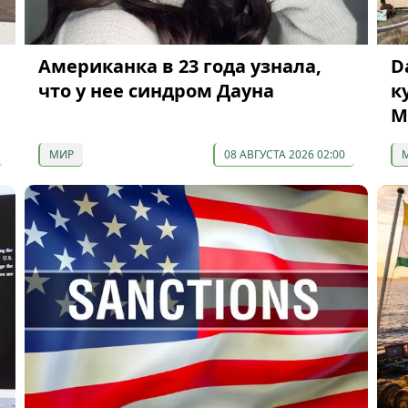
Американка в 23 года узнала,
D
что у нее синдром Дауна
к
М
МИР
08 АВГУСТА 2026 02:00