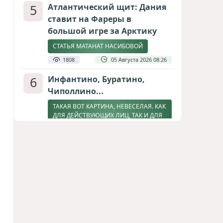
5
Атлантический щит: Дания
ставит на Фареры в
большой игре за Арктику
СТАТЬЯ МАТАНАТ НАСИБОВОЙ
1808
05 Августа 2026 08:26
6
Инфантино, Буратино,
Чиполлино...
ТАКАЯ ВОТ КАРТИНА, НЕВЕСЕЛАЯ. КАК
ДЛЯ ДЕЙСТВУЮЩИХ ЛИЦ, ТАК И ДЛЯ
ЗРИТЕЛЕЙ
1598
05 Августа 2026 10:15
7
Зять главкома ВКС РФ погиб
при взрыве у ресторана в
Москве
ВИДЕО / ФОТО
1272
05 Августа 2026 16:31
8
Тень биткоина над Грузией: