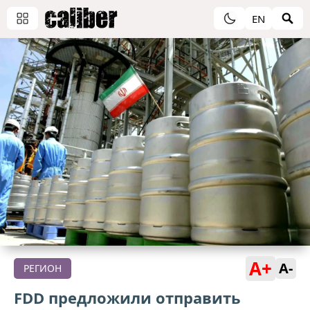
EN
A+
A-
РЕГИОН
FDD предложили отправить