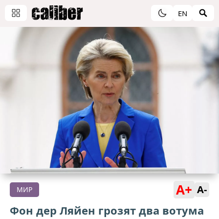
EN
A+
A-
МИР
Фон дер Ляйен грозят два вотума