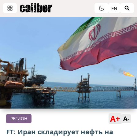
EN
A+
A-
РЕГИОН
FT: Иран складирует нефть на