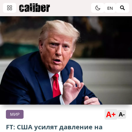
EN
A+
A-
МИР
FT: США усилят давление на