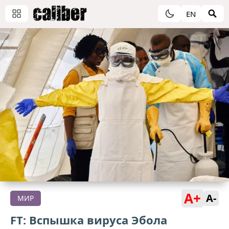
EN
A+
A-
МИР
FT: Вспышка вируса Эбола