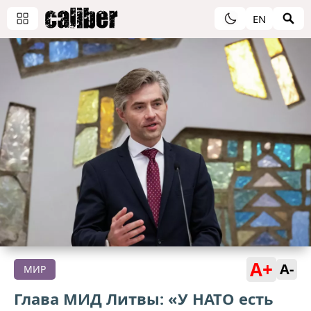
EN
A+
A-
МИР
Глава МИД Литвы: «У НАТО есть