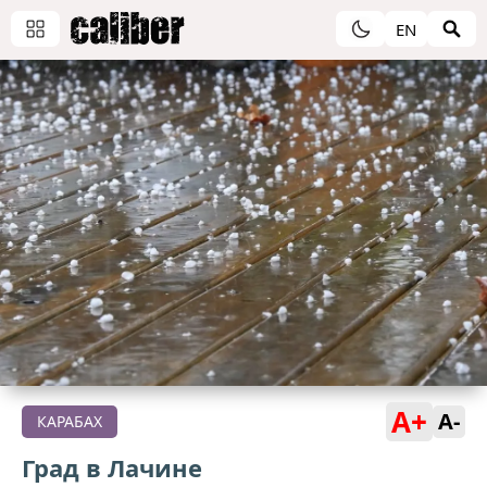
EN
A+
A-
КАРАБАХ
Град в Лачине