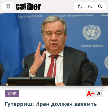
EN
A+
A-
МИР
Гутерриш: Иран должен заявить